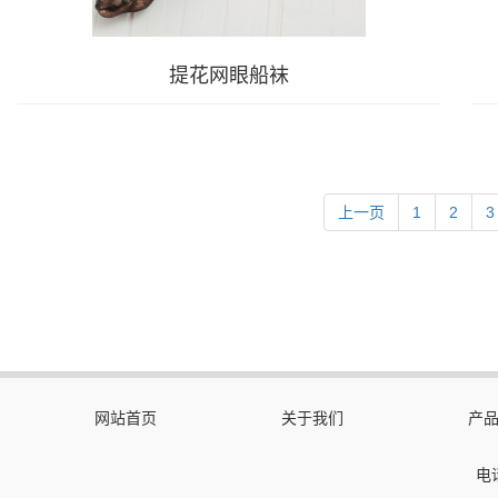
提花网眼船袜
上一页
1
2
3
网站首页
关于我们
产
电