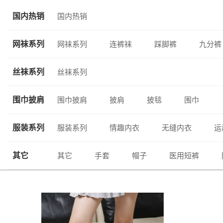
国内热销
国内热销
网袜系列
网袜系列
连裤袜
踩脚裤
九分裤
丝袜系列
丝袜系列
围巾披肩
围巾披肩
披肩
披毯
围巾
服装系列
服装系列
情趣内衣
无缝内衣
运
其它
其它
手套
帽子
医用短裤